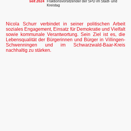
seit 2024
Fraktionsvorsitzender der SPD im Stadt- und
Kreistag
Nicola Schurr verbindet in seiner politischen Arbeit
soziales Engagement, Einsatz für Demokratie und Vielfalt
sowie kommunale Verantwortung. Sein Ziel ist es, die
Lebensqualität der Bürgerinnen und Bürger in Villingen-
Schwenningen und im Schwarzwald-Baar-Kreis
nachhaltig zu stärken.
Meine Zweitkandidatin
Katharina Beck
Seit ich Nico kenne, erlebe ich ihn als fürsorglichen Menschen, der immer da
ist, wenn andere Unterstützung brauchen. Mit seiner offenen Art gelingt es
ihm, Menschen zusammenzubringen und sie gemeinsam an einem Strang
ziehen zu lassen – nicht nur in der SPD, sondern auch bei VS ist bunt oder
als Fraktionsvorsitzender im Stadtrat. Seine Worte und sein Handeln sind
geprägt von einer tiefen Solidarität. Nico ist ein Mensch mit Herz und mit
Erfahrung.